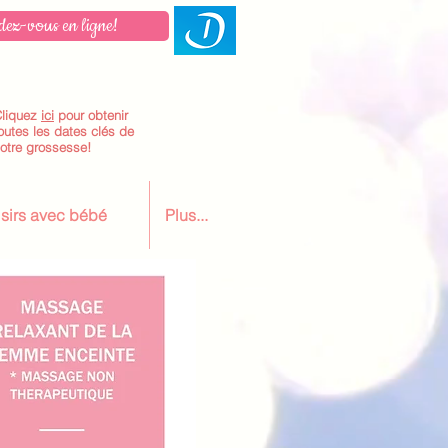
dez-vous en ligne!
liquez
ici
pour obtenir
outes les dates clés de
otre grossesse!
aisirs avec bébé
Plus...