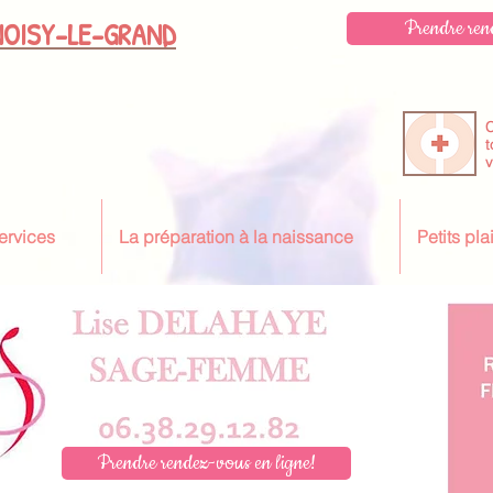
OISY-LE-GRAND
Prendre ren
C
t
v
ervices
La préparation à la naissance
Petits pl
Prendre rendez-vous en ligne!