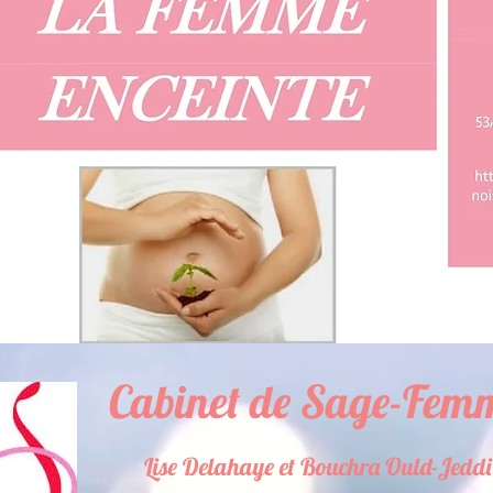
Cabinet de Sage-Fem
Lise Delahaye et Bouchra Ould-Jeddi